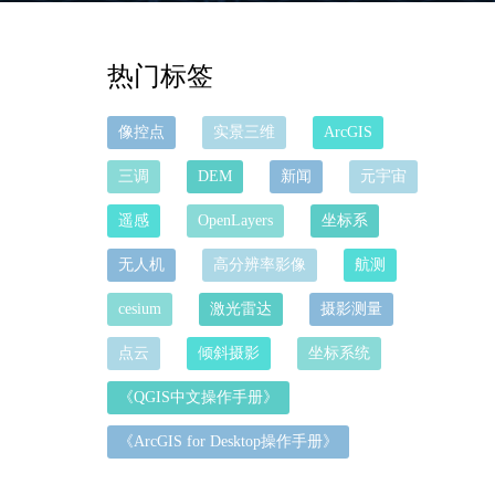
热门标签
像控点
实景三维
ArcGIS
三调
DEM
新闻
元宇宙
遥感
OpenLayers
坐标系
无人机
高分辨率影像
航测
cesium
激光雷达
摄影测量
点云
倾斜摄影
坐标系统
《QGIS中文操作手册》
《ArcGIS for Desktop操作手册》