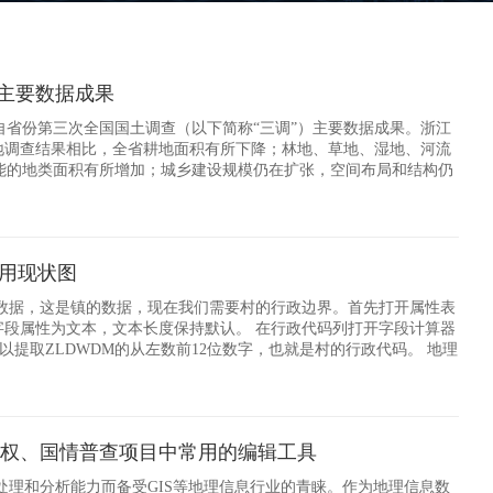
”主要数据成果
自省份第三次全国国土调查（以下简称“三调”）主要数据成果。浙江
土地调查结果相比，全省耕地面积有所下降；林地、草地、湿地、河流
能的地类面积有所增加；城乡建设规模仍在扩张，空间布局和结构仍
对存在问题采取相应措施加以改进。
利用现状图
三调数据，这是镇的数据，现在我们需要村的行政边界。首先打开属性表
字段属性为文本，文本长度保持默认。 在行政代码列打开字段计算器
个命令可以提取ZLDWDM的从左数前12位数字，也就是村的行政代码。 地理
ZLDWDM和ZLDWMC
地确权、国情普查项目中常用的编辑工具
学处理和分析能力而备受GIS等地理信息行业的青睐。作为地理信息数