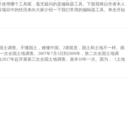
常使用哪个工具呢，毫无疑问的是编辑器工具。下面我将以作者本人
等项目中的经历来向大家介绍一下我们常用的编辑器工具。单击开始
工具条亮起则代表此图层正处在编辑状态
国国土调查。不懂国土，难懂中国。2请留意，国土和土地不一样。插
，第一次全国土地调查。2007年7月1日到2009年，第二次全国土地调
决定自2017年起开展第三次全国土地调查。基本10年一次。因为，《土地
国土地调查”。 情况出现变化：2018年8月29日