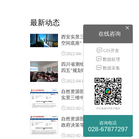
最新动态
×
在线咨询
西安实景三维搭建智慧城市“数字
空间底座”
GIS开发
2022-04-10
数据处理
四川省测绘地理信息科技创新“十
数据采集
四五”规划印发
客
2022-04-02
服
自然资源部办公厅关于全面推进
«
实景三维中国建设的通知
2022-02-25
关注途远GIS官方微信
自然资源部：到2025年 50%以上
咨询电话
政府决策等可通过线上实景三维
028-67877297
空间完成
2022-02-25