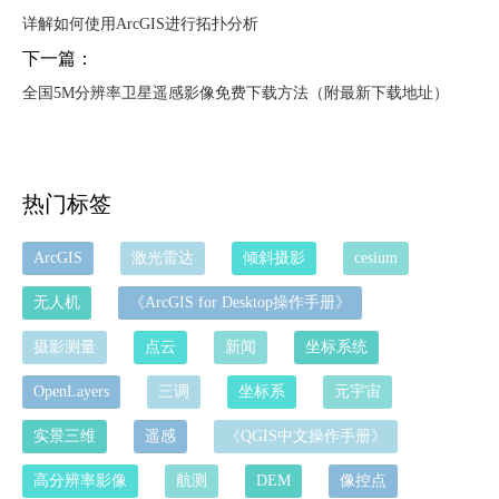
详解如何使用ArcGIS进行拓扑分析
下一篇：
全国5M分辨率卫星遥感影像免费下载方法（附最新下载地址）
热门标签
ArcGIS
激光雷达
倾斜摄影
cesium
无人机
《ArcGIS for Desktop操作手册》
摄影测量
点云
新闻
坐标系统
OpenLayers
三调
坐标系
元宇宙
实景三维
遥感
《QGIS中文操作手册》
高分辨率影像
航测
DEM
像控点