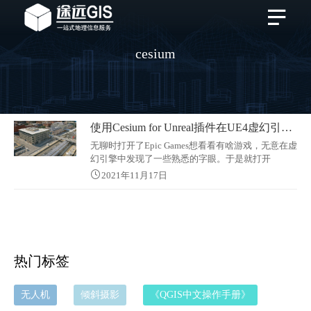
cesium
使用Cesium for Unreal插件在UE4虚幻引擎中加载倾斜摄影实景三维模型
无聊时打开了Epic Games想看看有啥游戏，无意在虚
幻引擎中发现了一些熟悉的字眼。于是就打开
Cesium官方发现今年3月Cesium宣布与Epic Games合
2021年11月17日
作来解锁游戏引擎的GIS功能。而且在Cesium论坛中
发现官方还免费提供了一批倾斜摄影实景三维数据
让用户体验以实景三维为场景的游戏环境。抱着这
个信息小助手就在Epic Games中安装了Unrral Engine
有13G+，还好假期最
热门标签
无人机
倾斜摄影
《QGIS中文操作手册》