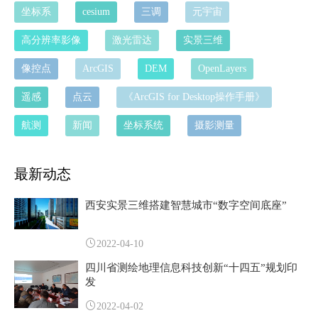
坐标系
cesium
三调
元宇宙
高分辨率影像
激光雷达
实景三维
像控点
ArcGIS
DEM
OpenLayers
遥感
点云
《ArcGIS for Desktop操作手册》
航测
新闻
坐标系统
摄影测量
最新动态
西安实景三维搭建智慧城市“数字空间底座”
2022-04-10
四川省测绘地理信息科技创新“十四五”规划印
发
2022-04-02