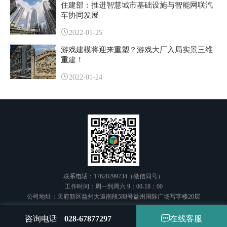
住建部：推进智慧城市基础设施与智能网联汽
车协同发展
2022-01-25
游戏建模将迎来重塑？游戏大厂入局实景三维
重建！
2022-01-24
联系电话：17628299734（微信同号）
工作时间：周一到周六 9：00-18：00
公司地址：天府新区益州大道南段588号益州国际广场写字楼20层
咨询电话
028-67877297
在线客服
版权所有 © 2016-2024 成都途远全景科技有限公司 保留一切权利
蜀ICP备1803350