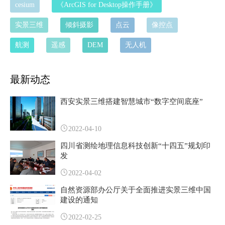
cesium
《ArcGIS for Desktop操作手册》
实景三维
倾斜摄影
点云
像控点
航测
遥感
DEM
无人机
最新动态
西安实景三维搭建智慧城市“数字空间底座”
2022-04-10
四川省测绘地理信息科技创新“十四五”规划印
发
2022-04-02
自然资源部办公厅关于全面推进实景三维中国
建设的通知
2022-02-25