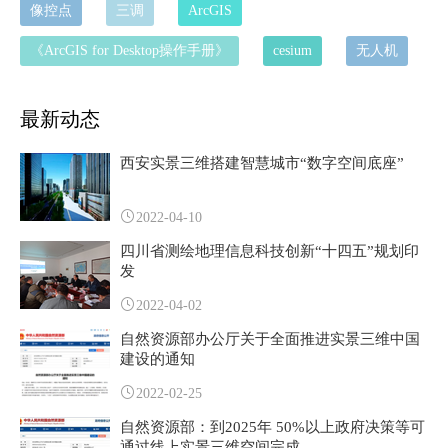
像控点
三调
ArcGIS
《ArcGIS for Desktop操作手册》
cesium
无人机
最新动态
西安实景三维搭建智慧城市“数字空间底座”
2022-04-10
四川省测绘地理信息科技创新“十四五”规划印
发
2022-04-02
自然资源部办公厅关于全面推进实景三维中国
建设的通知
2022-02-25
自然资源部：到2025年 50%以上政府决策等可
通过线上实景三维空间完成