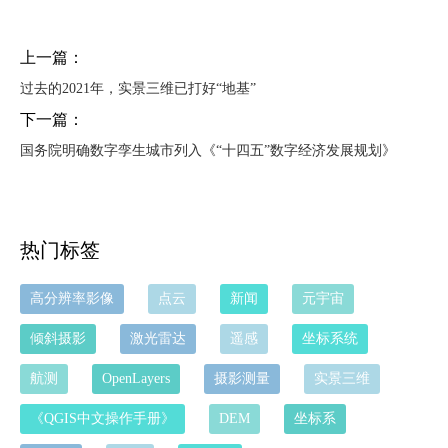
上一篇：
过去的2021年，实景三维已打好“地基”
下一篇：
国务院明确数字孪生城市列入《“十四五”数字经济发展规划》
热门标签
高分辨率影像
点云
新闻
元宇宙
倾斜摄影
激光雷达
遥感
坐标系统
航测
OpenLayers
摄影测量
实景三维
《QGIS中文操作手册》
DEM
坐标系