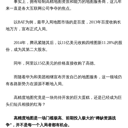
事实上，拥有绘制高精
地图资质和能力的地图服务商，这几年
来一直是
各大互联网公司争夺的焦点。
以BAT为例，最早入局地图市场的是百度，2013年百度收购长
地万方，宣布正式入局。
2014年，腾讯紧随其后，以11亿美元收购
四维图新
11.28%的股
份，成为其第二大股东。
同年，阿里以15亿美元的价格直接收购了高德。
而随着华为和美团相继宣布开发自己的地图服务，这一领域仍
有
各路新势力
在源源不断地入局。
高精度地图究竟是一块尚待开发的巨大蛋糕，还是已经成为巨
头们短兵相接的红海？
高精度地图是一场门槛极高、前期投入极大的“稀缺资源战
争”，并不是每一个入局者都有机会。