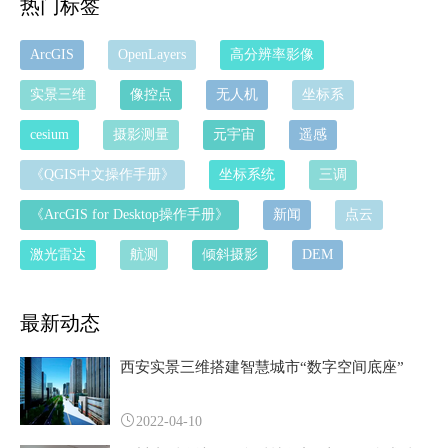
热门标签
ArcGIS
OpenLayers
高分辨率影像
实景三维
像控点
无人机
坐标系
cesium
摄影测量
元宇宙
遥感
《QGIS中文操作手册》
坐标系统
三调
《ArcGIS for Desktop操作手册》
新闻
点云
激光雷达
航测
倾斜摄影
DEM
最新动态
西安实景三维搭建智慧城市“数字空间底座”
2022-04-10