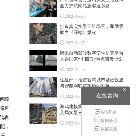
全力护航南站旅客返乡路
2022-01-28
打造真实实景三维场景，顺网雲
助力《开端》爆火
2022-01-27
腾讯自动驾驶数字孪生仿真平台
入选国家“十四五”重点研发计划
2022-01-26
住建部：推进智慧城市基础设施
与智能网联汽车协同发展
×
在线咨询
2022-01-25
何畸
游戏建模将迎来重塑？游戏大厂
影像匹
GIS开发
入局实景三维重建！
为代表
数据处理
2022-01-24
匹配，
数据采集
空三