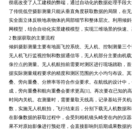
彻底改变了人工建模的弊端，通过自动化的数据处理手段大
了传统低空摄影测量只能从垂直角度获取数据的局限，在无
实全面立体反映地表物体的局部细节和整体层次。利用倾斜
网模型，结合自动化实景建模模型，实现三维场景的快速、
2 数据获取的主要流程
倾斜摄影测量主要有地面飞控系统、无人机、控制测量三个
无人机飞行监视控制和数据通信等，无人机部分主要由机载
像控点
的测量。无人机航拍前需要对测区进行现场踏勘，首先
据实际测量规程要求的精度和测区范围的大小均匀布设。其
叠、旁向重叠、分辨率等符合作业要求。在航线的设计中，一
成，旁向重叠和航向重叠会要求更高[1]。再次要在已知
时间内关机。在测量时，需要量取天线高，记录基站开关机
数，实施无人机航拍，飞行结束后，分别下载无人机数据和
在影像数据的获取过程中，会受到相机镜头畸变在内的仪器
果不对原始影像进行预处理，会直接影响到后期成果数据的