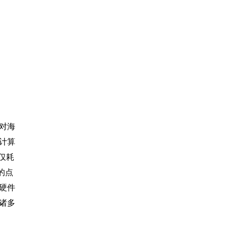
对海
计算
仅耗
的点
硬件
诸多