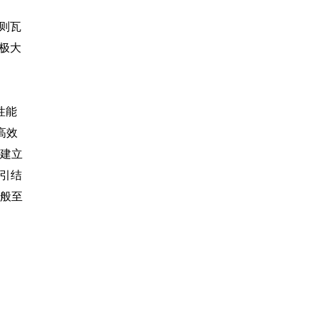
则瓦
极大
性能
高效
据建立
索引结
一般至