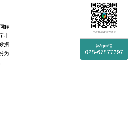
客
服
«
同解
关注途远GIS官方微信
行计
数据
咨询电话
028-67877297
分为
]。