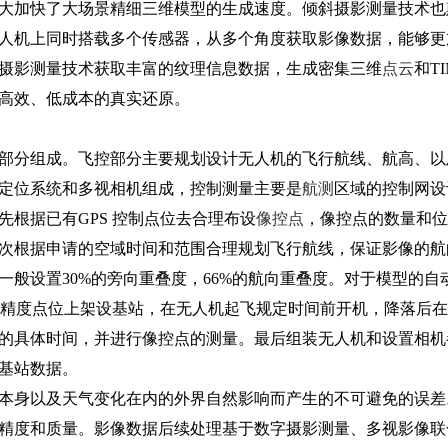
大加快了大场景精细三维模型的生成速度。倾斜摄影测量技术也
人机上同时搭载多个传感器，从多个角度获取影像数据，能够更
摄影测量技术获取丰富的纹理信息数据，生成密集三维
点云
和TI
高效、低成本的真实还原。
部分组成。飞控部分主要规划设计无人机的飞行航线、航高、以
定位系统和多视相机组成，控制测量主要是
航测
区域的控制网设
根据已有GPS 控制点位去合理布设
像控点
，像控点的数量和位
次根据申请的空域时间和范围合理规划飞行航线，保证影像的航
般设置30%的旁向重叠度，66%的航向重叠度。对于模型的自
的高精度点位上架设基站，在无人机起飞规定时间前开机，降落后
的具体时间，并进行像控点的测量。最后组装无人机和设置相机
基站数据。
本身以及天气变化在内的外界自然影响而产生的不可避免的误差
精度和质量。影像数据后续处理基于数字摄影测量、多视影像联