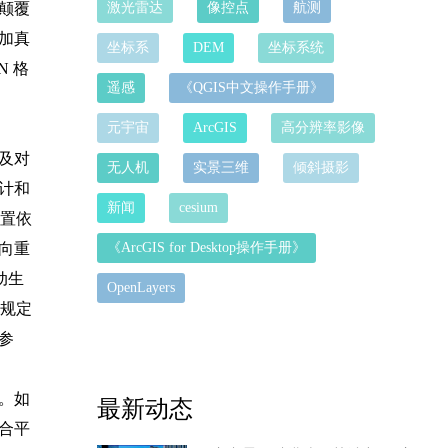
颠覆
激光雷达
像控点
航测
加真
坐标系
DEM
坐标系统
N 格
遥感
《QGIS中文操作手册》
元宇宙
ArcGIS
高分辨率影像
及对
无人机
实景三维
倾斜摄影
计和
新闻
cesium
置依
向重
《ArcGIS for Desktop操作手册》
动生
OpenLayers
在规定
参
。如
最新动态
合平