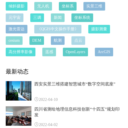
倾斜摄影
无人机
坐标系
实景三维
元宇宙
三调
新闻
坐标系统
激光雷达
《QGIS中文操作手册》
摄影测量
cesium
DEM
航测
点云
高分辨率影像
遥感
OpenLayers
ArcGIS
最新动态
西安实景三维搭建智慧城市“数字空间底座”
2022-04-10
四川省测绘地理信息科技创新“十四五”规划印
发
2022-04-02