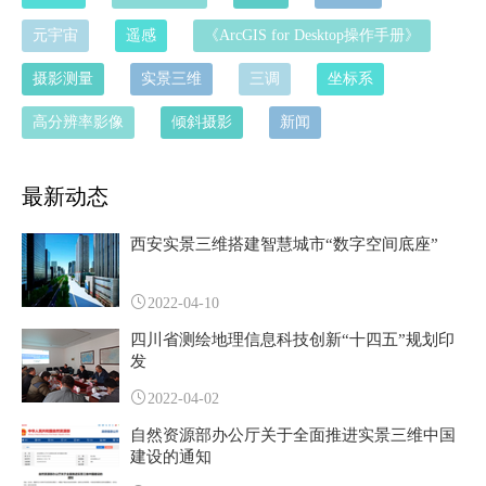
元宇宙
遥感
《ArcGIS for Desktop操作手册》
摄影测量
实景三维
三调
坐标系
高分辨率影像
倾斜摄影
新闻
最新动态
西安实景三维搭建智慧城市“数字空间底座”
2022-04-10
四川省测绘地理信息科技创新“十四五”规划印
发
2022-04-02
自然资源部办公厅关于全面推进实景三维中国
建设的通知