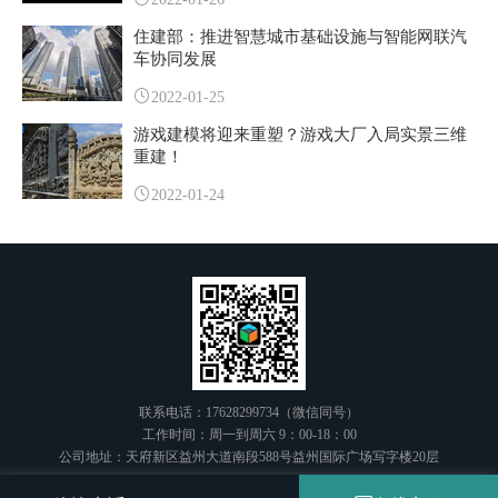
住建部：推进智慧城市基础设施与智能网联汽
车协同发展
2022-01-25
游戏建模将迎来重塑？游戏大厂入局实景三维
重建！
2022-01-24
联系电话：17628299734（微信同号）
工作时间：周一到周六 9：00-18：00
公司地址：天府新区益州大道南段588号益州国际广场写字楼20层