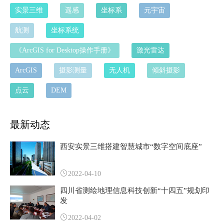
实景三维
遥感
坐标系
元宇宙
航测
坐标系统
《ArcGIS for Desktop操作手册》
激光雷达
ArcGIS
摄影测量
无人机
倾斜摄影
点云
DEM
最新动态
西安实景三维搭建智慧城市“数字空间底座”
2022-04-10
四川省测绘地理信息科技创新“十四五”规划印
发
2022-04-02