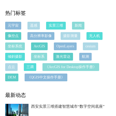
热门标签
元宇宙
遥感
实景三维
新闻
像控点
高分辨率影像
摄影测量
无人机
坐标系统
ArcGIS
OpenLayers
cesium
倾斜摄影
坐标系
激光雷达
航测
点云
三调
《ArcGIS for Desktop操作手册》
DEM
《QGIS中文操作手册》
最新动态
西安实景三维搭建智慧城市“数字空间底座”