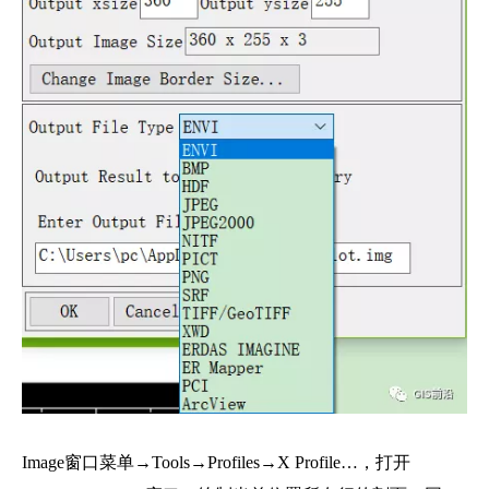
Image窗口菜单→Tools→Profiles→X Profile…，打开