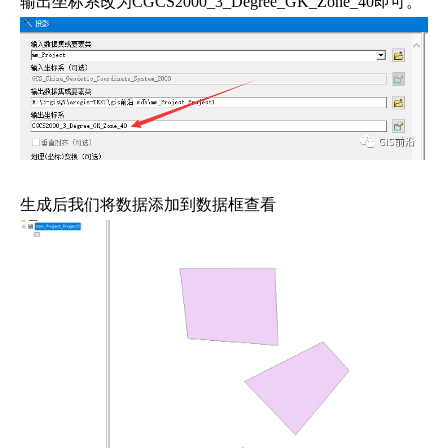
输出坐标系改为CGCS2000_3_Degree_GK_Zone_40即可。
生成后我们将数据添加到数据框查看