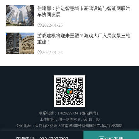
住建部：推进智慧城市基础设施与智能网联汽
车协同发展
2022-01-25
游戏建模将迎来重塑？游戏大厂入局实景三维
重建！
2022-01-24
联系电话：17628299734（微信同号）
工作时间：周一到周六 9：00-18：00
公司地址：天府新区益州大道南段588号益州国际广场写字楼20层