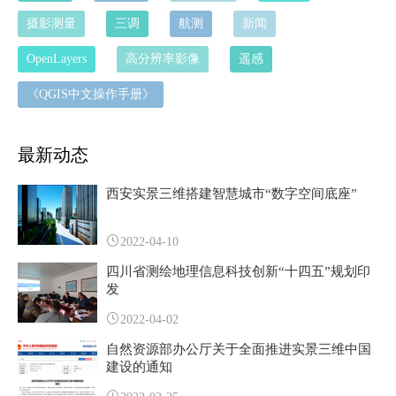
摄影测量
三调
航测
新闻
OpenLayers
高分辨率影像
遥感
《QGIS中文操作手册》
最新动态
西安实景三维搭建智慧城市“数字空间底座”
2022-04-10
四川省测绘地理信息科技创新“十四五”规划印
发
2022-04-02
自然资源部办公厅关于全面推进实景三维中国
建设的通知