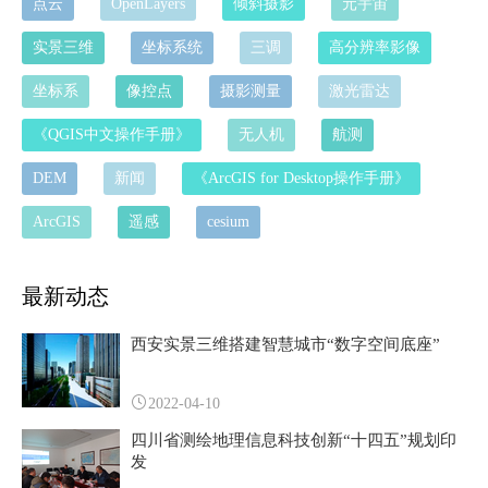
点云
OpenLayers
倾斜摄影
元宇宙
实景三维
坐标系统
三调
高分辨率影像
坐标系
像控点
摄影测量
激光雷达
《QGIS中文操作手册》
无人机
航测
DEM
新闻
《ArcGIS for Desktop操作手册》
ArcGIS
遥感
cesium
最新动态
西安实景三维搭建智慧城市“数字空间底座”
2022-04-10
四川省测绘地理信息科技创新“十四五”规划印
发