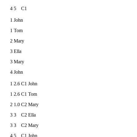
4
5
C1
1
John
1
Tom
2
Mary
3
Ella
3
Mary
4
John
1
2.6
C1
John
1
2.6
C1
Tom
2
1.0
C2
Mary
3
3
C2
Ella
3
3
C2
Mary
4
5
C1
John