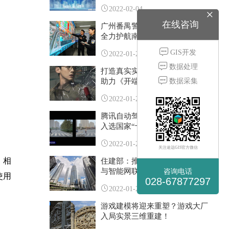
2022-02-04
×
在线咨询
广州番禺警方运用实景三维技术
全力护航南站旅客返乡路
GIS开发
2022-01-28
数据处理
打造真实实景三维场景，顺网雲
数据采集
助力《开端》爆火
客
2022-01-27
服
腾讯自动驾驶数字孪生仿真平台
«
入选国家“十四五”重点研发计划
2022-01-26
关注途远GIS官方微信
。相
住建部：推进智慧城市基础设施
咨询电话
与智能网联汽车协同发展
使用
028-67877297
2022-01-25
游戏建模将迎来重塑？游戏大厂
入局实景三维重建！