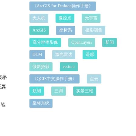
《ArcGIS for Desktop操作手册》
无人机
像控点
元宇宙
ArcGIS
坐标系
摄影测量
高分辨率影像
OpenLayers
新闻
DEM
激光雷达
遥感
倾斜摄影
cesium
表格
《QGIS中文操作手册》
点云
征属
航测
三调
实景三维
坐标系统
多笔