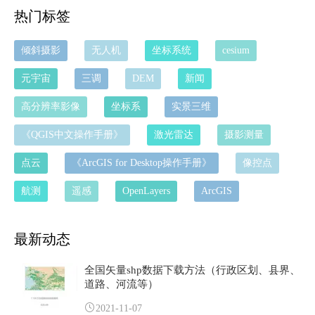
热门标签
倾斜摄影
无人机
坐标系统
cesium
元宇宙
三调
DEM
新闻
高分辨率影像
坐标系
实景三维
《QGIS中文操作手册》
激光雷达
摄影测量
点云
《ArcGIS for Desktop操作手册》
像控点
航测
遥感
OpenLayers
ArcGIS
最新动态
全国矢量shp数据下载方法（行政区划、县界、
道路、河流等）
2021-11-07