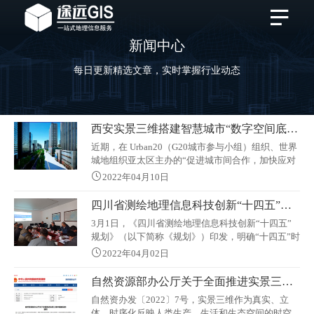
新闻中心
每日更新精选文章，实时掌握行业动态
西安实景三维搭建智慧城市“数字空间底座”
近期，在 Urban20（G20城市参与小组）组织、世界
城地组织亚太区主办的“促进城市间合作，加快应对
气候变化、疫情和经济复苏”主题峰会上，西安市应
2022年04月10日
邀在这一世界舞台上分享了智慧城市建设经验。 智
慧西安建设的一个主要方向是数据资源和生产要素
四川省测绘地理信息科技创新“十四五”规划印发
建设。而依托新型基础测绘开展城市实景三维建
3月1日，《四川省测绘地理信息科技创新“十四五”
设，是智慧西安建设的基础。目前，一个为实景三
规划》（以下简称《规划》）印发，明确“十四五”时
维中国建设探索经验，为西安城市治理、环境保
期四川省测绘地理信息科技创新的总体要求、发展
护、规划建设、交通运行、安全生产、
2022年04月02日
目标、主要任务、关键技术、创新能力建设和保障
措施。 《规划》要求，以四川省经济社会发展
自然资源部办公厅关于全面推进实景三维中国建设的通知
与生态文明建设的需求为导向，以完善测绘地理信
自然资办发〔2022〕7号，实景三维作为真实、立
息科技创新体系为着力点，提升测绘地理信息科技
体、时序化反映人类生产、生活和生态空间的时空