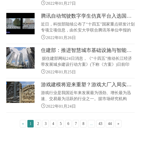
市道路正常使用，同时尽量保持真实，剧组选择了
春运指挥部提前在广州南站地区开展2
2022年01月27日
“实景三维”+“特效”的方式呈现十字路口公交车与油
罐车碰撞爆炸的场景。 其中，乘风创新科技有
腾讯自动驾驶数字孪生仿真平台入选国家“十四五”重点研发计划
限公司（国内起步较早的实景建模公司之一，专注
近日，科技部陆续公布了“十四五”国家重点研发计划
于影视建模，工业园区、文物古建、城市级、游戏
专项立项信息，由长安大学联合腾讯等单位申报的
级精细建模）为该场景提供了无人机城市取景、三
新能源汽车专项“自动驾驶仿真及数字孪生测试评价
维建模
2022年01月26日
工具链”项目获批立项，成功入选国家“十四五”重点
研发计划。科技部“国家重点研发计划”是当前我国影
住建部：推进智慧城市基础设施与智能网联汽车协同发展
响力最大、水平最高的科研计划之一，现已成为我
据住建部网站24日消息，《“十四五”推动长江经济
国针对事关国计民生的重大科学技术问题、突破国
带发展城乡建设行动方案》(下称《方案》)日前印
民经济和社会发展主要领域技术瓶颈的重要科技资
发，其中明确，支持上海、无锡、武汉、长沙等城
助渠道。此次“自动驾驶仿真及数字孪
2022年01月25日
市推进智慧城市基础设施与智能网联汽车协同发展
技术创新，聚合智能网联汽车、智能道路、城市建
游戏建模将迎来重塑？游戏大厂入局实景三维重建！
筑等多类城市数据，打造支撑多类应用的“车城网”平
游戏行业是我国近年来发展最为强劲、增长最为迅
台。《方案》要求，到2025年，长江经济带初步建
速、交易最为活跃的行业之一。据市场研究机构
成人与自然和谐共处的美丽家园，率先建成宜居、
Niko Partners预测，截止到2022年，中国的游戏玩家
绿色、韧性、智慧、人文
2022年01月24日
总数将会超过7.68亿人，游戏带来的总营收将达420
亿美元，预计2024年将达到467亿美元，以上还不含
与游戏行业上下游紧密相关的媒体、广告以及泛娱
«
1
2
3
4
5
6
7
8
...
43
44
»
乐行业的营收数据。随着三维游戏的大量涌现，用
户对游戏细节也有了更多的追求，三维游戏模型制
作是现阶段游戏