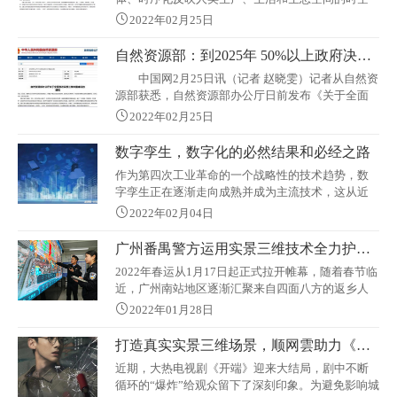
创新对四川省高质量发展的贡献能力，为新的历史
信息，是国家重要的新型基础设施，通过“人机兼
起点推动治蜀兴川再上
2022年02月25日
容、物联感知、泛在服务”实现数字空间与现实空间
的实时关联互通，为数字中国提供统一的空间定位
自然资源部：到2025年 50%以上政府决策等可通过线上实景三维空间完成
框架和分析基础，是数字政府、数字经济重要的战
中国网2月25日讯（记者 赵晓雯）记者从自然资
略性数据资源和生产要素。
源部获悉，自然资源部办公厅日前发布《关于全面
推进实景三维中国建设的通知》（下称《通
2022年02月25日
知》），明确全面推进实景三维中国建设，鼓励社
会力量积极参与，通过需求牵引、多元投入、市场
数字孪生，数字化的必然结果和必经之路
化运作的方式，开展部件级实景三维建设。
作为第四次工业革命的一个战略性的技术趋势，数
《通知》指出，实景三维作为真实、立体、时序化
字孪生正在逐渐走向成熟并成为主流技术，这从近
反映人类生产、生活和生态空间的时空信息，是国
年来市场对数字孪生的期待中，就可见一斑。2016
家重要的
2022年02月04日
年，Gartner率先把数字孪生列入物联网超级周期，
开启了数字孪生造风的流程。2017年，Gartner指出
广州番禺警方运用实景三维技术全力护航南站旅客返乡路
企业要“为数字孪生的冲击做好准备”，并认为“现在
2022年春运从1月17日起正式拉开帷幕，随着春节临
数字孪生已经融合了多种因素，使数字孪生的概念
近，广州南站地区逐渐汇聚来自四面八方的返乡人
成为一种颠覆性趋势，并将在未来五年乃至更长时
潮。为确保春运期间广州南站区域治安交通平安有
间内产生越来越广泛和
2022年01月28日
序，番禺警方多措并举，全力以赴做好春运安保各
项工作。防患于未然 提前开展应急演练为有效防范
打造真实实景三维场景，顺网雲助力《开端》爆火
和应对旅客大规模滞留、公共卫生等突发事件，全
近期，大热电视剧《开端》迎来大结局，剧中不断
面检验和提升属地政府、铁路、公交、地铁等多方
循环的“爆炸”给观众留下了深刻印象。为避免影响城
协同配合和应急处置能力，1月12日，广州南站地区